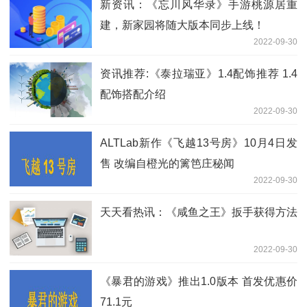
新资讯：《忘川风华录》手游桃源居重
建，新家园将随大版本同步上线！
2022-09-30
资讯推荐:《泰拉瑞亚》1.4配饰推荐 1.4
配饰搭配介绍
2022-09-30
ALTLab新作《飞越13号房》10月4日发
售 改编自橙光的篱笆庄秘闻
2022-09-30
天天看热讯：《咸鱼之王》扳手获得方法
2022-09-30
《暴君的游戏》推出1.0版本 首发优惠价
71.1元