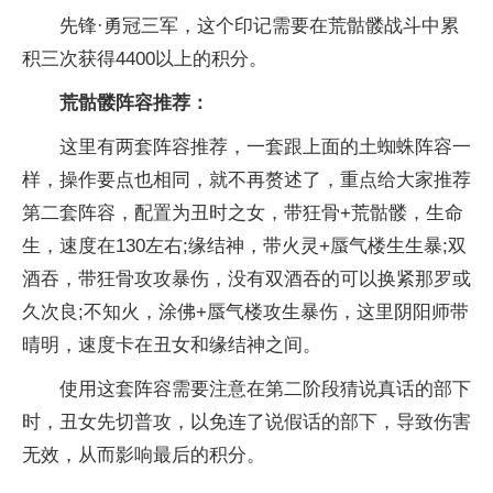
先锋·勇冠三军，这个印记需要在荒骷髅战斗中累
积三次获得4400以上的积分。
荒骷髅阵容推荐：
这里有两套阵容推荐，一套跟上面的土蜘蛛阵容一
样，操作要点也相同，就不再赘述了，重点给大家推荐
第二套阵容，配置为丑时之女，带狂骨+荒骷髅，生命
生，速度在130左右;缘结神，带火灵+蜃气楼生生暴;双
酒吞，带狂骨攻攻暴伤，没有双酒吞的可以换紧那罗或
久次良;不知火，涂佛+蜃气楼攻生暴伤，这里阴阳师带
晴明，速度卡在丑女和缘结神之间。
使用这套阵容需要注意在第二阶段猜说真话的部下
时，丑女先切普攻，以免连了说假话的部下，导致伤害
无效，从而影响最后的积分。