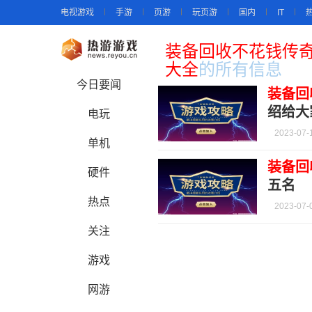
电视游戏
手游
页游
玩页游
国内
IT
装备回收不花钱传
大全
的所有信息
今日要闻
装备回
绍给大
电玩
2023-07-
单机
装备回
硬件
五名
热点
2023-07-
关注
游戏
网游