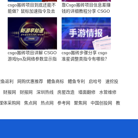
csgo搬砖项目到底还能不
靠Csgo搬砖项目信息差赚
能做？鼠标加速指令及去
钱的详细教程分享 CSGO
鼠标加速指令
左上角雷达地图显示指令
csgo搬砖项目详解 CSGO
csgo搬砖步骤分享 csgo
游戏fps及网络参数显示指
准星调整类指令有哪些？
令有哪些？
鳢鱼返利
网购优惠推荐
鳢鱼商标
鳢鱼专利
启哈号
速挖投
国
财报网
财报网
深圳热线
房屋改造
墙面翻修
水管维修
媒体采购网
焦点网
热点网
参考网
聚焦网
中国创投网
教