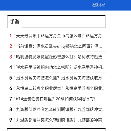
收藏本站
手游
天天最资讯丨命运方舟金币岛怎么进？命运方舟金币岛进入方法
当前讯息：潜水员戴夫unity报错怎么回事？潜水员戴夫unity报错解决办法
哈利波特魔法觉醒隐形兽怎么打？哈利波特魔法觉醒隐形兽打法攻略|环球速读
逆水寒手游神相内功怎么搭配？逆水寒手游神相内功推荐 当前时讯
潜水员戴夫海鳝怎么抓？潜水员戴夫海鳝获取方法 世界快看
永恒岛二转哪个职业厉害？永恒岛手游哪个职业最强？
ff14坐骑任务在哪里？20级如何获得陆行鸟？
九游版部落冲突怎么转到腾讯版？九游部落冲突怎么绑定qq？
九游版部落冲突怎么转到腾讯版？九游部落冲突怎么绑定qq？