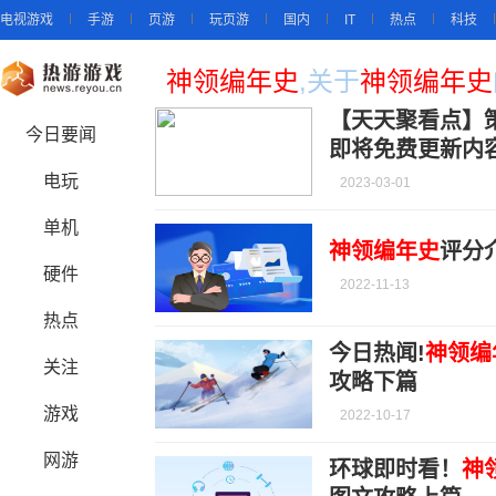
电视游戏
手游
页游
玩页游
国内
IT
热点
科技
神领编年史
,关于
神领编年史
【天天聚看点】
今日要闻
即将免费更新内
电玩
2023-03-01
单机
神领编年史
评分
硬件
2022-11-13
热点
今日热闻!
神领编
关注
攻略下篇
游戏
2022-10-17
网游
环球即时看！
神