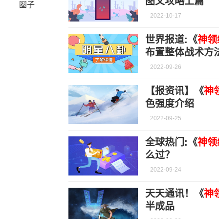
图文攻略上篇
圈子
2022-10-17
世界报道:《
神领
布置整体战术方
2022-09-26
【报资讯】《
神
色强度介绍
2022-09-25
全球热门:《
神领
么过？
2022-09-24
天天通讯！《
神
半成品