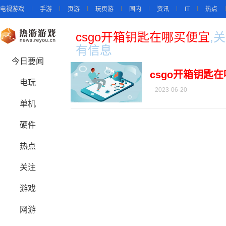
电视游戏
手游
页游
玩页游
国内
资讯
IT
热点
csgo开箱钥匙在哪买便宜
,
有信息
今日要闻
csgo开箱钥匙
电玩
2023-06-20
单机
硬件
热点
关注
游戏
网游